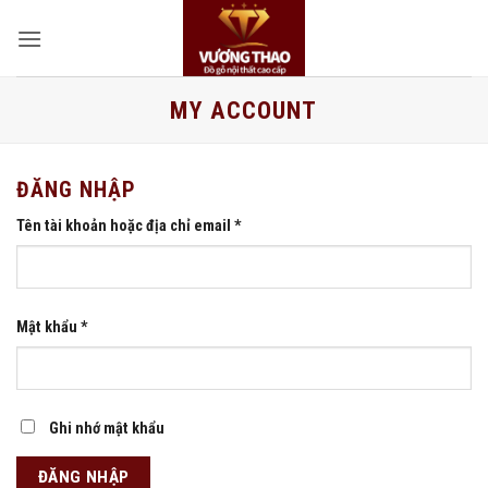
Bỏ
qua
nội
dung
MY ACCOUNT
ĐĂNG NHẬP
Bắt
Tên tài khoản hoặc địa chỉ email
*
buộc
Bắt
Mật khẩu
*
buộc
Ghi nhớ mật khẩu
ĐĂNG NHẬP