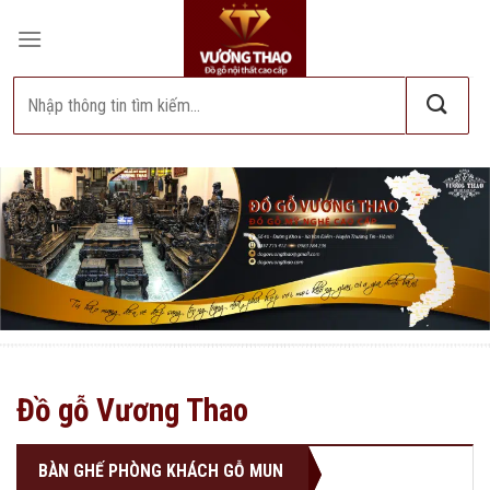
Bỏ
qua
nội
Tìm
dung
kiếm:
Đồ gỗ Vương Thao
BÀN GHẾ PHÒNG KHÁCH GỖ MUN