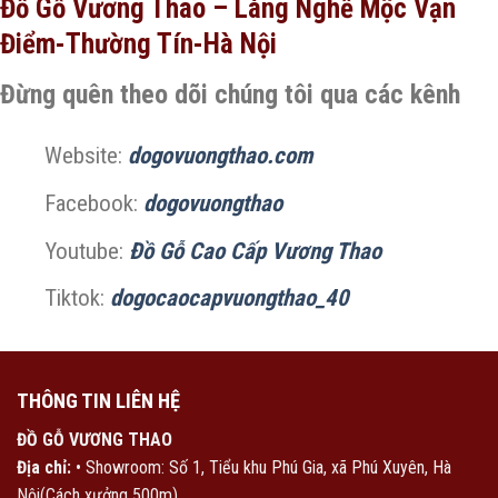
Đồ Gỗ Vương Thao – Làng Nghề Mộc Vạn
Điểm-Thường Tín-Hà Nội
Đừng quên theo dõi chúng tôi qua các kênh
Website:
dogovuongthao.com
Facebook:
dogovuongthao
Youtube:
Đồ Gỗ Cao Cấp Vương Thao
Tiktok:
dogocaocapvuongthao_40
THÔNG TIN LIÊN HỆ
ĐỒ GỖ VƯƠNG THAO
Địa chỉ:
• Showroom: Số 1, Tiểu khu Phú Gia, xã Phú Xuyên, Hà
Nội(Cách xưởng 500m)