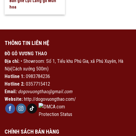
Bàn ghế Lục Lăng gỗ Mun
hoa
THÔNG TIN LIÊN HỆ
ĐỒ GỖ VƯƠNG THAO
Địa chỉ:
• Showroom: Số 1, Tiểu khu Phú Gia, xã Phú Xuyên, Hà
Nội(Cách xưởng 500m)
Hotline 1:
0983784236
Hotline 2:
0357715412
Email
:
dogovuongthao@gmail.com
Website:
http://dogovuongthao.com/
CHÍNH SÁCH BÁN HÀNG