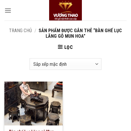
Bỏ
qua
nội
dung
TRANG CHỦ
/
SẢN PHẨM ĐƯỢC GẮN THẺ “BÀN GHẾ LỤC
LĂNG GỖ MUN HOA”
LỌC