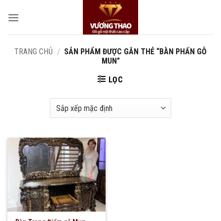
Bỏ
qua
nội
dung
TRANG CHỦ
/
SẢN PHẨM ĐƯỢC GẮN THẺ “BÀN PHẤN GỖ
MUN”
LỌC