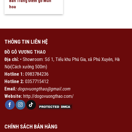
Bàn Trang Điểm gỗ Mun
hoa
THÔNG TIN LIÊN HỆ
ĐỒ GỖ VƯƠNG THAO
Địa chỉ:
• Showroom: Số 1, Tiểu khu Phú Gia, xã Phú Xuyên, Hà
Nội(Cách xưởng 500m)
Hotline 1:
0983784236
Hotline 2:
0357715412
Email
:
dogovuongthao@gmail.com
Website:
http://dogovuongthao.com/
CHÍNH SÁCH BÁN HÀNG