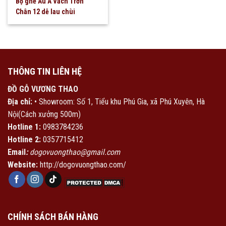
Bộ ghế Âu Á Vách Trơn
Chân 12 dễ lau chùi
THÔNG TIN LIÊN HỆ
ĐỒ GỖ VƯƠNG THAO
Địa chỉ:
• Showroom: Số 1, Tiểu khu Phú Gia, xã Phú Xuyên, Hà
Nội(Cách xưởng 500m)
Hotline 1:
0983784236
Hotline 2:
0357715412
Email
:
dogovuongthao@gmail.com
Website:
http://dogovuongthao.com/
CHÍNH SÁCH BÁN HÀNG