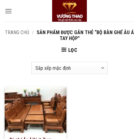
Bỏ
qua
nội
dung
TRANG CHỦ
/
SẢN PHẨM ĐƯỢC GẮN THẺ “BỘ BÀN GHẾ ÂU Á
TAY HỘP”
LỌC