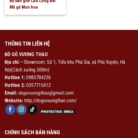
Bộ bàn ghế Cửu Long Bát
Mã gỗ Mun hoa
THÔNG TIN LIÊN HỆ
ĐỒ GỖ VƯƠNG THAO
Địa chỉ:
• Showroom: Số 1, Tiểu khu Phú Gia, xã Phú Xuyên, Hà
Nội(Cách xưởng 500m)
Hotline 1:
0983784236
Hotline 2:
0357715412
Email
:
dogovuongthao@gmail.com
Website:
http://dogovuongthao.com/
CHÍNH SÁCH BÁN HÀNG