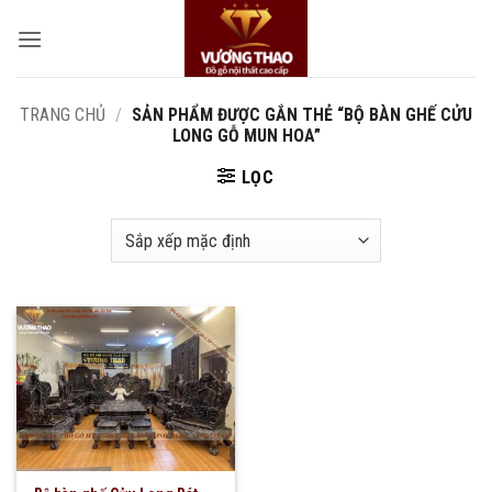
Bỏ
qua
nội
dung
TRANG CHỦ
/
SẢN PHẨM ĐƯỢC GẮN THẺ “BỘ BÀN GHẾ CỬU
LONG GỖ MUN HOA”
LỌC