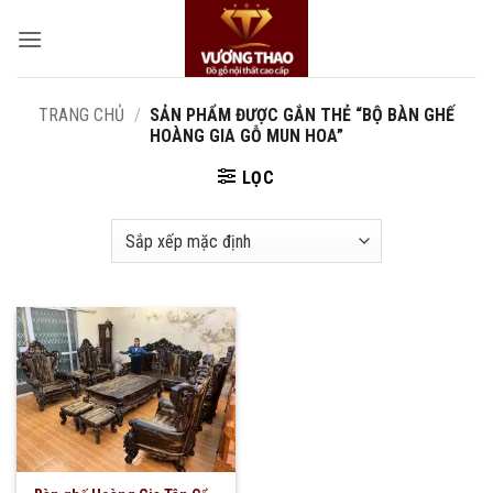
Bỏ
qua
nội
dung
TRANG CHỦ
/
SẢN PHẨM ĐƯỢC GẮN THẺ “BỘ BÀN GHẾ
HOÀNG GIA GỖ MUN HOA”
LỌC