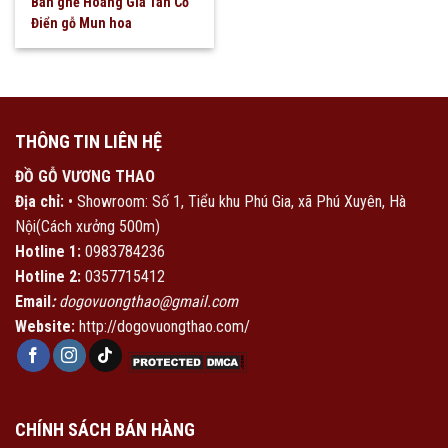
Bàn ghế Hoàng Gia Tân Cổ
Điển gỗ Mun hoa
THÔNG TIN LIÊN HỆ
ĐỒ GỖ VƯƠNG THAO
Địa chỉ:
• Showroom: Số 1, Tiểu khu Phú Gia, xã Phú Xuyên, Hà
Nội(Cách xưởng 500m)
Hotline 1:
0983784236
Hotline 2:
0357715412
Email
:
dogovuongthao@gmail.com
Website:
http://dogovuongthao.com/
CHÍNH SÁCH BÁN HÀNG