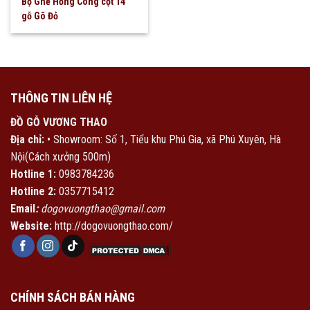
Bộ Ghế Hồng Công cột 14
gỗ Gõ Đỏ
THÔNG TIN LIÊN HỆ
ĐỒ GỖ VƯƠNG THAO
Địa chỉ:
• Showroom: Số 1, Tiểu khu Phú Gia, xã Phú Xuyên, Hà
Nội(Cách xưởng 500m)
Hotline 1:
0983784236
Hotline 2:
0357715412
Email
:
dogovuongthao@gmail.com
Website:
http://dogovuongthao.com/
CHÍNH SÁCH BÁN HÀNG