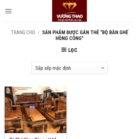
Bỏ
qua
nội
dung
TRANG CHỦ
/
SẢN PHẨM ĐƯỢC GẮN THẺ “BỘ BÀN GHẾ
HỒNG CÔNG”
LỌC