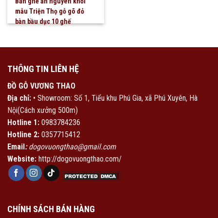
Bàn ghế ăn nguyên khối
mẫu Triện Thọ gỗ gõ đỏ
bàn bầu dục 10 ghế
THÔNG TIN LIÊN HỆ
ĐỒ GỖ VƯƠNG THAO
Địa chỉ:
• Showroom: Số 1, Tiểu khu Phú Gia, xã Phú Xuyên, Hà
Nội(Cách xưởng 500m)
Hotline 1:
0983784236
Hotline 2:
0357715412
Email
:
dogovuongthao@gmail.com
Website:
http://dogovuongthao.com/
CHÍNH SÁCH BÁN HÀNG