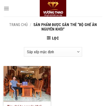
Bỏ
qua
nội
dung
TRANG CHỦ
/
SẢN PHẨM ĐƯỢC GẮN THẺ “BỘ GHẾ ĂN
NGUYÊN KHỐI”
LỌC