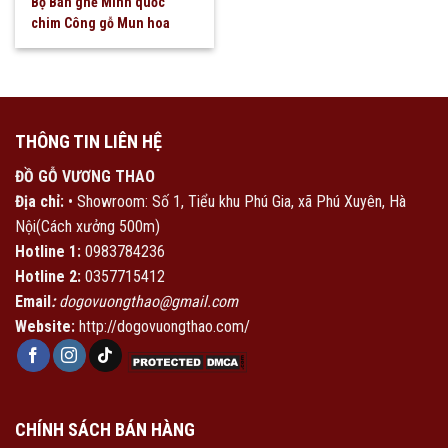
Bộ Bàn ghế Minh quốc
chim Công gỗ Mun hoa
THÔNG TIN LIÊN HỆ
ĐỒ GỖ VƯƠNG THAO
Địa chỉ:
• Showroom: Số 1, Tiểu khu Phú Gia, xã Phú Xuyên, Hà
Nội(Cách xưởng 500m)
Hotline 1:
0983784236
Hotline 2:
0357715412
Email
:
dogovuongthao@gmail.com
Website:
http://dogovuongthao.com/
CHÍNH SÁCH BÁN HÀNG