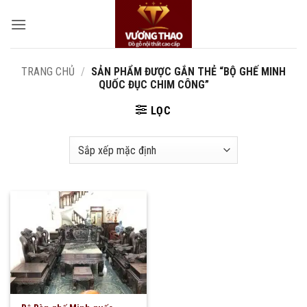
Bỏ
qua
nội
dung
TRANG CHỦ
/
SẢN PHẨM ĐƯỢC GẮN THẺ “BỘ GHẾ MINH
QUỐC ĐỤC CHIM CÔNG”
LỌC