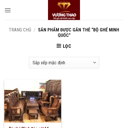
Bỏ
qua
nội
dung
TRANG CHỦ
/
SẢN PHẨM ĐƯỢC GẮN THẺ “BỘ GHẾ MINH
QUỐC”
LỌC