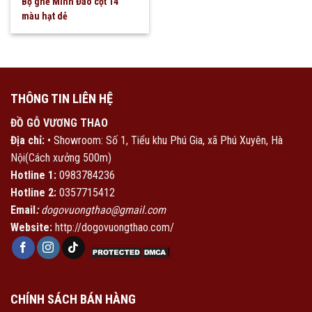
Bộ ghế Minh Đào cột 14
màu hạt dẻ
THÔNG TIN LIÊN HỆ
ĐỒ GỖ VƯƠNG THAO
Địa chỉ:
• Showroom: Số 1, Tiểu khu Phú Gia, xã Phú Xuyên, Hà
Nội(Cách xưởng 500m)
Hotline 1:
0983784236
Hotline 2:
0357715412
Email
:
dogovuongthao@gmail.com
Website:
http://dogovuongthao.com/
CHÍNH SÁCH BÁN HÀNG