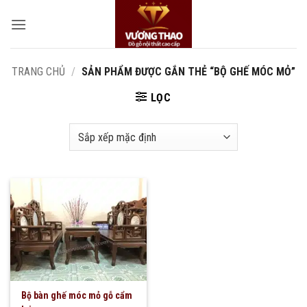
Bỏ
qua
nội
dung
TRANG CHỦ
/
SẢN PHẨM ĐƯỢC GẮN THẺ “BỘ GHẾ MÓC MỎ”
LỌC
Bộ bàn ghế móc mỏ gỗ cẩm