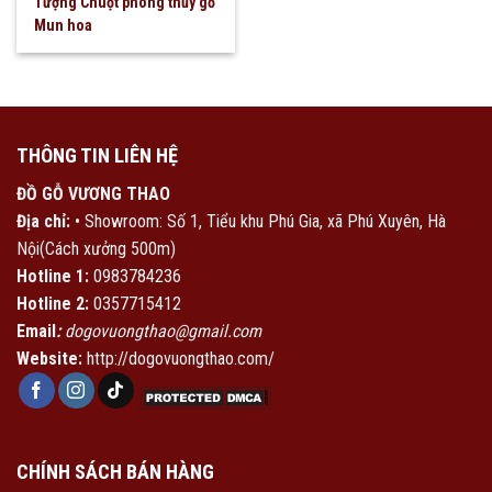
Tượng Chuột phong thủy gỗ
Mun hoa
THÔNG TIN LIÊN HỆ
ĐỒ GỖ VƯƠNG THAO
Địa chỉ:
• Showroom: Số 1, Tiểu khu Phú Gia, xã Phú Xuyên, Hà
Nội(Cách xưởng 500m)
Hotline 1:
0983784236
Hotline 2:
0357715412
Email
:
dogovuongthao@gmail.com
Website:
http://dogovuongthao.com/
CHÍNH SÁCH BÁN HÀNG