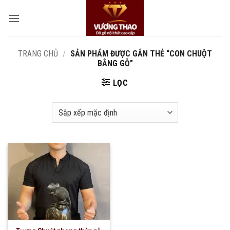
Bỏ
qua
nội
dung
TRANG CHỦ
/
SẢN PHẨM ĐƯỢC GẮN THẺ “CON CHUỘT
BẰNG GỖ”
LỌC