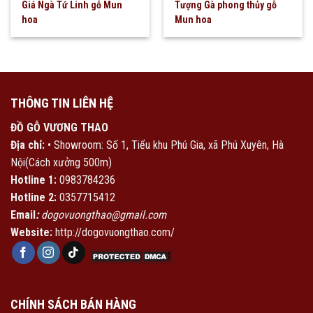
Giá Ngà Tứ Linh gỗ Mun
Tượng Gà phong thủy gỗ
hoa
Mun hoa
THÔNG TIN LIÊN HỆ
ĐỒ GỖ VƯƠNG THAO
Địa chỉ:
• Showroom: Số 1, Tiểu khu Phú Gia, xã Phú Xuyên, Hà
Nội(Cách xưởng 500m)
Hotline 1:
0983784236
Hotline 2:
0357715412
Email
:
dogovuongthao@gmail.com
Website:
http://dogovuongthao.com/
CHÍNH SÁCH BÁN HÀNG