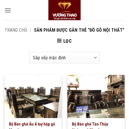
Bỏ
qua
nội
dung
TRANG CHỦ
/
SẢN PHẨM ĐƯỢC GẮN THẺ “ĐỒ GỖ NỘI THẤT”
LỌC
Bộ Bàn ghế Âu Á tay hộp gỗ
Bộ Bàn ghế Tần Thủy