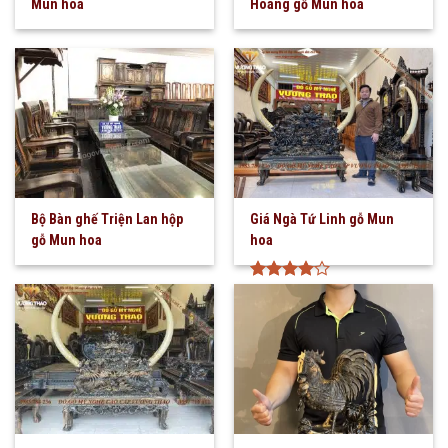
Mun hoa
Hoàng gỗ Mun hoa
Bộ Bàn ghế Triện Lan hộp
Giá Ngà Tứ Linh gỗ Mun
gỗ Mun hoa
hoa
Được
xếp hạng
4
5 sao