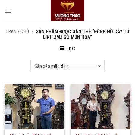
Bỏ
qua
nội
dung
TRANG CHỦ
/
SẢN PHẨM ĐƯỢC GẮN THẺ “ĐỒNG HỒ CÂY TỨ
LINH 2M2 GỖ MUN HOA”
LỌC