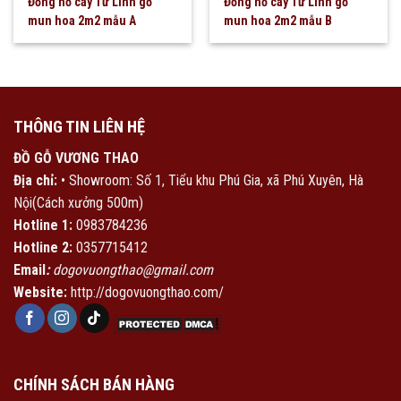
Đồng hồ cây Tứ Linh gỗ
Đồng hồ cây Tứ Linh gỗ
mun hoa 2m2 mẫu A
mun hoa 2m2 mẫu B
THÔNG TIN LIÊN HỆ
ĐỒ GỖ VƯƠNG THAO
Địa chỉ:
• Showroom: Số 1, Tiểu khu Phú Gia, xã Phú Xuyên, Hà
Nội(Cách xưởng 500m)
Hotline 1:
0983784236
Hotline 2:
0357715412
Email
:
dogovuongthao@gmail.com
Website:
http://dogovuongthao.com/
CHÍNH SÁCH BÁN HÀNG