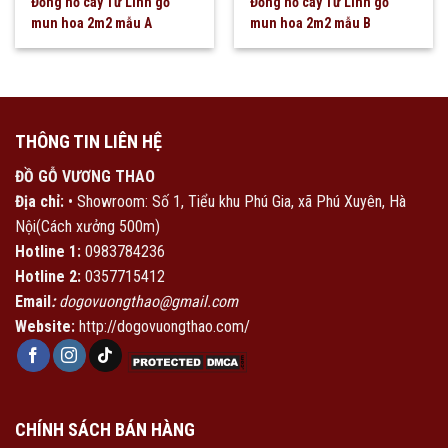
Đồng hồ cây Tứ Linh gỗ
Đồng hồ cây Tứ Linh gỗ
mun hoa 2m2 mẫu A
mun hoa 2m2 mẫu B
THÔNG TIN LIÊN HỆ
ĐỒ GỖ VƯƠNG THAO
Địa chỉ:
• Showroom: Số 1, Tiểu khu Phú Gia, xã Phú Xuyên, Hà
Nội(Cách xưởng 500m)
Hotline 1:
0983784236
Hotline 2:
0357715412
Email
:
dogovuongthao@gmail.com
Website:
http://dogovuongthao.com/
CHÍNH SÁCH BÁN HÀNG