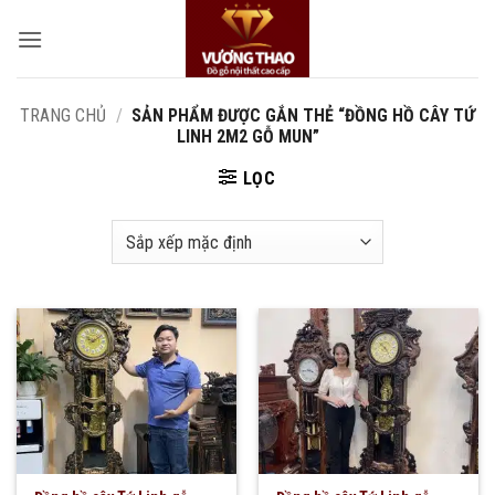
Bỏ
qua
nội
dung
TRANG CHỦ
/
SẢN PHẨM ĐƯỢC GẮN THẺ “ĐỒNG HỒ CÂY TỨ
LINH 2M2 GỖ MUN”
LỌC