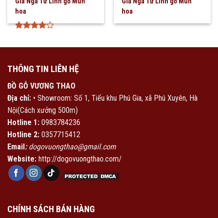
Giá Ngà Tứ Linh gỗ Mun
Giá Ngà Tứ Linh gỗ Mun
hoa
hoa
Được
xếp hạng
4
5 sao
THÔNG TIN LIÊN HỆ
ĐỒ GỖ VƯƠNG THAO
Địa chỉ:
• Showroom: Số 1, Tiểu khu Phú Gia, xã Phú Xuyên, Hà
Nội(Cách xưởng 500m)
Hotline 1:
0983784236
Hotline 2:
0357715412
Email
:
dogovuongthao@gmail.com
Website:
http://dogovuongthao.com/
CHÍNH SÁCH BÁN HÀNG