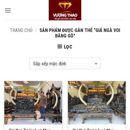
Bỏ
qua
nội
dung
TRANG CHỦ
/
SẢN PHẨM ĐƯỢC GẮN THẺ “GIÁ NGÀ VOI
BẰNG GỖ”
LỌC