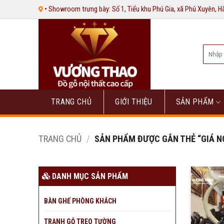
Bỏ
• Showroom trưng bày: Số 1, Tiểu khu Phú Gia, xã Phú Xuyên, 
qua
nội
dung
Tìm
kiếm:
TRANG CHỦ
GIỚI THIỆU
SẢN PHẨM
TRANG CHỦ
/
SẢN PHẨM ĐƯỢC GẮN THẺ “GIÁ NG
DANH MỤC SẢN PHẨM
BÀN GHẾ PHÒNG KHÁCH
TRANH GỖ TREO TƯỜNG