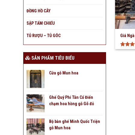
ĐỒNG HỒ CÂY
SẬP TẤM CHIẾU
TỦ RƯỢU – TỦ GÓC
Giá Ngà
Được
xếp hạ
SẢN PHẨM TIÊU BIỂU
4
5 sa
Cửa gỗ Mun hoa
Ghế Quý Phi Tân Cổ Điển
chạm hoa hồng gỗ Gõ đỏ
Bộ bàn ghế Minh Quốc Triện
gỗ Mun hoa