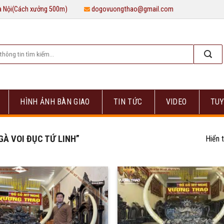
Hà Nội(Cách xưởng 500m)
dogovuongthao@gmail.com
HÌNH ẢNH BÀN GIAO
TIN TỨC
VIDEO
TUY
À VOI ĐỤC TỨ LINH”
Hiển t