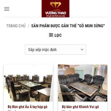
Bỏ
qua
nội
dung
TRANG CHỦ
/
SẢN PHẨM ĐƯỢC GẮN THẺ “GỖ MUN SỪNG”
LỌC
Bộ Bàn ghế Âu Á tay hộp gỗ
Bộ bàn ghế Khánh Voi gỗ