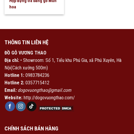
Hộp đựng trà bằng gỗ Mun
hoa
THÔNG TIN LIÊN HỆ
ĐỒ GỖ VƯƠNG THAO
Địa chỉ:
• Showroom: Số 1, Tiểu khu Phú Gia, xã Phú Xuyên, Hà
Nội(Cách xưởng 500m)
Hotline 1:
0983784236
Hotline 2:
0357715412
Email
:
dogovuongthao@gmail.com
Website:
http://dogovuongthao.com/
CHÍNH SÁCH BÁN HÀNG