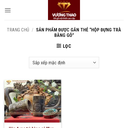
Bỏ
qua
nội
dung
TRANG CHỦ
/
SẢN PHẨM ĐƯỢC GẮN THẺ “HỘP ĐỰNG TRÀ
BẰNG GỖ”
LỌC