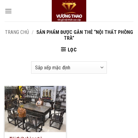
Bỏ
qua
nội
dung
TRANG CHỦ
/
SẢN PHẨM ĐƯỢC GẮN THẺ “NỘI THẤT PHÒNG
TRÀ”
LỌC