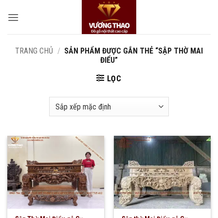
Bỏ
qua
nội
dung
TRANG CHỦ
/
SẢN PHẨM ĐƯỢC GẮN THẺ “SẬP THỜ MAI
ĐIỂU”
LỌC