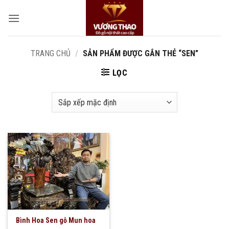
Bỏ
qua
nội
dung
TRANG CHỦ
/
SẢN PHẨM ĐƯỢC GẮN THẺ “SEN”
LỌC
Bình Hoa Sen gỗ Mun hoa