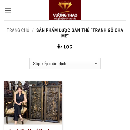
Bỏ
qua
nội
dung
TRANG CHỦ
/
SẢN PHẨM ĐƯỢC GẮN THẺ “TRANH GỖ CHA
MẸ”
LỌC