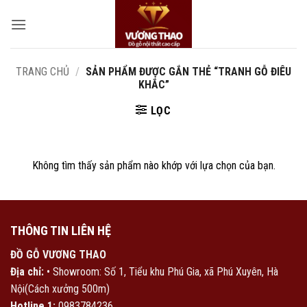
Bỏ
qua
nội
dung
TRANG CHỦ
/
SẢN PHẨM ĐƯỢC GẮN THẺ “TRANH GỖ ĐIÊU
KHẮC”
LỌC
Không tìm thấy sản phẩm nào khớp với lựa chọn của bạn.
THÔNG TIN LIÊN HỆ
ĐỒ GỖ VƯƠNG THAO
Địa chỉ:
• Showroom: Số 1, Tiểu khu Phú Gia, xã Phú Xuyên, Hà
Nội(Cách xưởng 500m)
Hotline 1:
0983784236