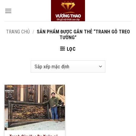
Bỏ
qua
nội
dung
TRANG CHỦ
/
SẢN PHẨM ĐƯỢC GẮN THẺ “TRANH GỖ TREO
TƯỜNG”
LỌC