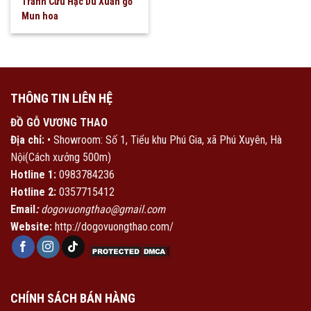
Tranh Cửu Hạc Du Xuân gỗ
Mun hoa
THÔNG TIN LIÊN HỆ
ĐỒ GỖ VƯƠNG THAO
Địa chỉ:
• Showroom: Số 1, Tiểu khu Phú Gia, xã Phú Xuyên, Hà
Nội(Cách xưởng 500m)
Hotline 1:
0983784236
Hotline 2:
0357715412
Email
:
dogovuongthao@gmail.com
Website:
http://dogovuongthao.com/
CHÍNH SÁCH BÁN HÀNG