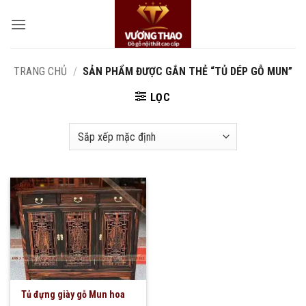
Bỏ
qua
nội
dung
TRANG CHỦ
/
SẢN PHẨM ĐƯỢC GẮN THẺ “TỦ DÉP GỖ MUN”
LỌC
Tủ đựng giày gỗ Mun hoa