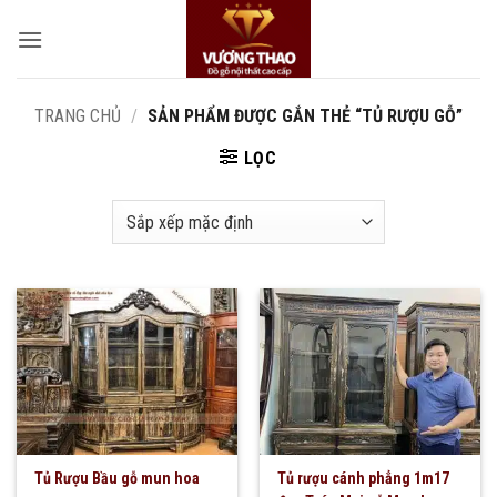
Bỏ
qua
nội
dung
TRANG CHỦ
/
SẢN PHẨM ĐƯỢC GẮN THẺ “TỦ RƯỢU GỖ”
LỌC
Tủ Rượu Bầu gỗ mun hoa
Tủ rượu cánh phẳng 1m17