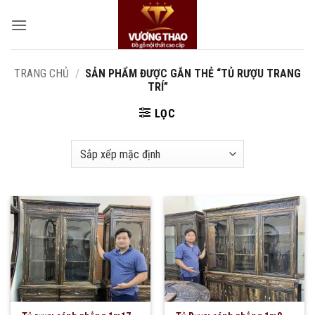
Bỏ
qua
nội
dung
TRANG CHỦ
/
SẢN PHẨM ĐƯỢC GẮN THẺ “TỦ RƯỢU TRANG
TRÍ”
LỌC