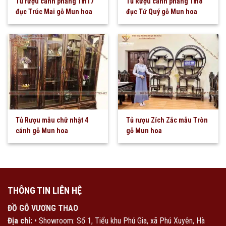
Tủ rượu cánh phẳng 1m17
Tủ Rượu cánh phẳng 1m8
đục Trúc Mai gỗ Mun hoa
đục Tứ Quý gỗ Mun hoa
Tủ Rượu mẫu chữ nhật 4
Tủ rượu Zích Zắc mẫu Tròn
cánh gỗ Mun hoa
gỗ Mun hoa
THÔNG TIN LIÊN HỆ
ĐỒ GỖ VƯƠNG THAO
Địa chỉ:
• Showroom: Số 1, Tiểu khu Phú Gia, xã Phú Xuyên, Hà