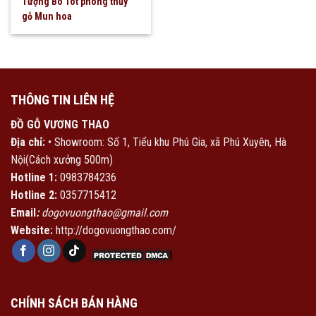
Tượng Bò Tót phong thủy
gỗ Mun hoa
THÔNG TIN LIÊN HỆ
ĐỒ GỖ VƯƠNG THAO
Địa chỉ:
• Showroom: Số 1, Tiểu khu Phú Gia, xã Phú Xuyên, Hà
Nội(Cách xưởng 500m)
Hotline 1:
0983784236
Hotline 2:
0357715412
Email
:
dogovuongthao@gmail.com
Website:
http://dogovuongthao.com/
CHÍNH SÁCH BÁN HÀNG