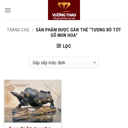
Bỏ
qua
nội
dung
TRANG CHỦ
/
SẢN PHẨM ĐƯỢC GẮN THẺ “TƯỢNG BÒ TÓT
GÕ MUN HOA”
LỌC