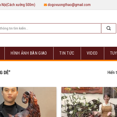
Hà Nội(Cách xưởng 500m)
dogovuongthao@gmail.com
HÌNH ẢNH BÀN GIAO
TIN TỨC
VIDEO
TUY
G DÊ”
Hiển t