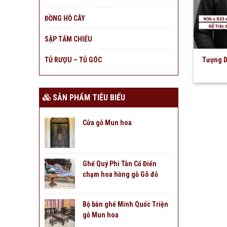
ĐỒNG HỒ CÂY
SẬP TẤM CHIẾU
TỦ RƯỢU – TỦ GÓC
Tượng D
SẢN PHẨM TIÊU BIỂU
Cửa gỗ Mun hoa
Ghế Quý Phi Tân Cổ Điển
chạm hoa hồng gỗ Gõ đỏ
Bộ bàn ghế Minh Quốc Triện
gỗ Mun hoa