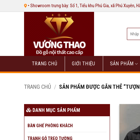
Bỏ
• Showroom trưng bày: Số 1, Tiểu khu Phú Gia, xã Phú Xuyên, 
qua
nội
dung
Tìm
kiếm:
TRANG CHỦ
GIỚI THIỆU
SẢN PHẨM
TRANG CHỦ
/
SẢN PHẨM ĐƯỢC GẮN THẺ “TƯỢN
DANH MỤC SẢN PHẨM
BÀN GHẾ PHÒNG KHÁCH
TRANH GỖ TREO TƯỜNG