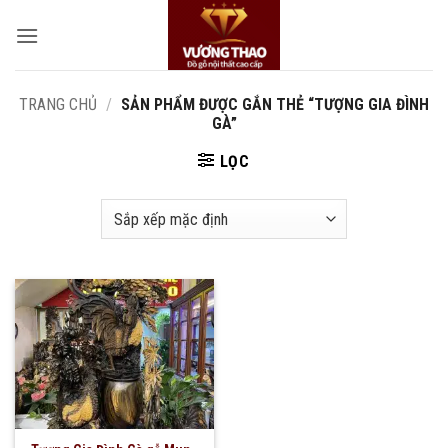
Bỏ
qua
nội
dung
TRANG CHỦ
/
SẢN PHẨM ĐƯỢC GẮN THẺ “TƯỢNG GIA ĐÌNH
GÀ”
LỌC