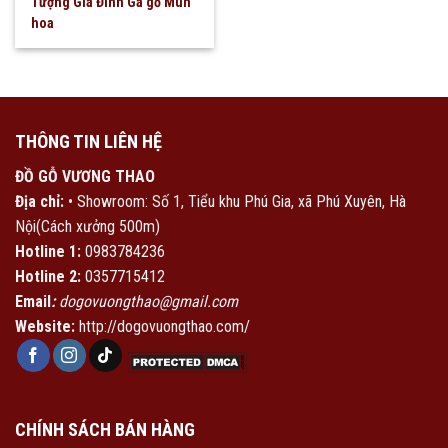
Tượng Gia Đình Gà gỗ Mun
hoa
THÔNG TIN LIÊN HỆ
ĐỒ GỖ VƯƠNG THAO
Địa chỉ:
• Showroom: Số 1, Tiểu khu Phú Gia, xã Phú Xuyên, Hà
Nội(Cách xưởng 500m)
Hotline 1:
0983784236
Hotline 2:
0357715412
Email
:
dogovuongthao@gmail.com
Website:
http://dogovuongthao.com/
CHÍNH SÁCH BÁN HÀNG