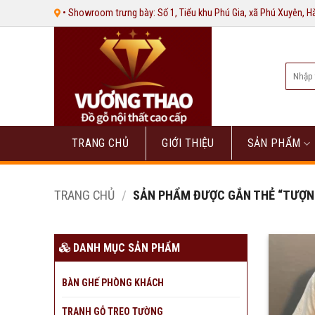
Bỏ
• Showroom trưng bày: Số 1, Tiểu khu Phú Gia, xã Phú Xuyên, 
qua
nội
dung
Tìm
kiếm:
TRANG CHỦ
GIỚI THIỆU
SẢN PHẨM
TRANG CHỦ
/
SẢN PHẨM ĐƯỢC GẮN THẺ “TƯỢN
DANH MỤC SẢN PHẨM
BÀN GHẾ PHÒNG KHÁCH
TRANH GỖ TREO TƯỜNG