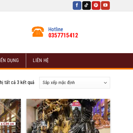
Hotline
0357715412
ỂN DỤNG
LIÊN HỆ
hị tất cả 3 kết quả