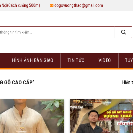
Hà Nội(Cách xưởng 500m)
dogovuongthao@gmail.com
HÌNH ẢNH BÀN GIAO
TIN TỨC
VIDEO
TUY
G GỖ CAO CẤP”
Hiển t