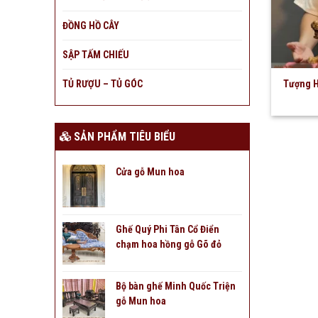
ĐỒNG HỒ CÂY
SẬP TẤM CHIẾU
TỦ RƯỢU – TỦ GÓC
Tượng H
SẢN PHẨM TIÊU BIỂU
Cửa gỗ Mun hoa
Ghế Quý Phi Tân Cổ Điển
chạm hoa hồng gỗ Gõ đỏ
Bộ bàn ghế Minh Quốc Triện
gỗ Mun hoa