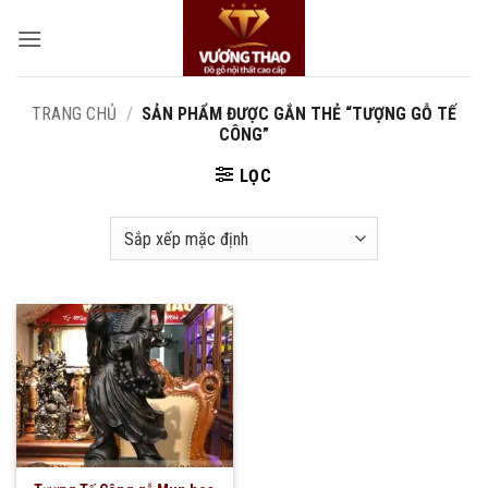
Bỏ
qua
nội
dung
TRANG CHỦ
/
SẢN PHẨM ĐƯỢC GẮN THẺ “TƯỢNG GỖ TẾ
CÔNG”
LỌC