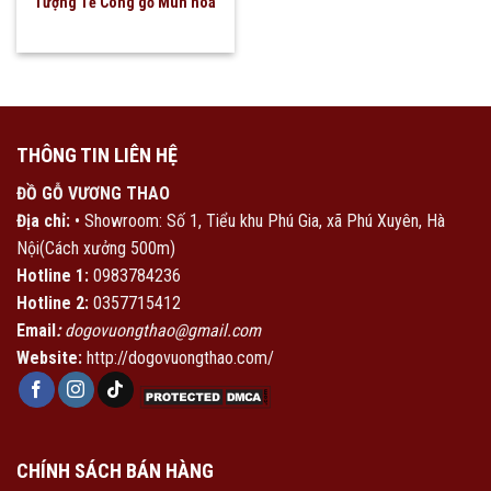
Tượng Tế Công gỗ Mun hoa
THÔNG TIN LIÊN HỆ
ĐỒ GỖ VƯƠNG THAO
Địa chỉ:
• Showroom: Số 1, Tiểu khu Phú Gia, xã Phú Xuyên, Hà
Nội(Cách xưởng 500m)
Hotline 1:
0983784236
Hotline 2:
0357715412
Email
:
dogovuongthao@gmail.com
Website:
http://dogovuongthao.com/
CHÍNH SÁCH BÁN HÀNG