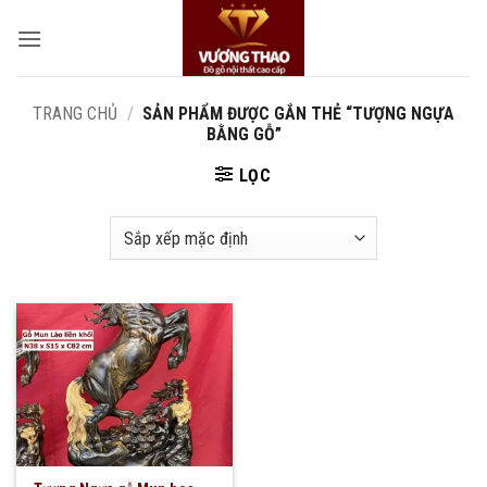
Bỏ
qua
nội
dung
TRANG CHỦ
/
SẢN PHẨM ĐƯỢC GẮN THẺ “TƯỢNG NGỰA
BẰNG GỖ”
LỌC