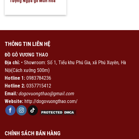
Tượng Ngựa gỗ Mun hoa
THÔNG TIN LIÊN HỆ
ĐỒ GỖ VƯƠNG THAO
Địa chỉ:
• Showroom: Số 1, Tiểu khu Phú Gia, xã Phú Xuyên, Hà
Nội(Cách xưởng 500m)
Hotline 1:
0983784236
Hotline 2:
0357715412
Email
:
dogovuongthao@gmail.com
Website:
http://dogovuongthao.com/
CHÍNH SÁCH BÁN HÀNG