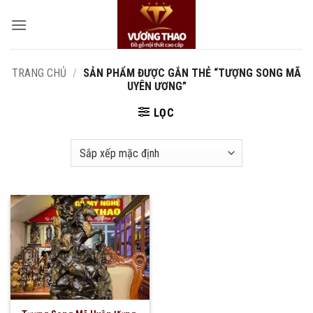
Bỏ
qua
nội
dung
TRANG CHỦ
/
SẢN PHẨM ĐƯỢC GẮN THẺ “TƯỢNG SONG MÃ
UYÊN ƯƠNG”
LỌC