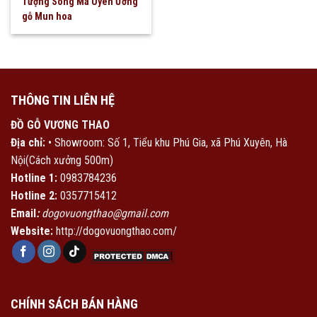
Tượng Song Mã Uyên Ương
gỗ Mun hoa
THÔNG TIN LIÊN HỆ
ĐỒ GỖ VƯƠNG THAO
Địa chỉ:
• Showroom: Số 1, Tiểu khu Phú Gia, xã Phú Xuyên, Hà
Nội(Cách xưởng 500m)
Hotline 1:
0983784236
Hotline 2:
0357715412
Email
:
dogovuongthao@gmail.com
Website:
http://dogovuongthao.com/
CHÍNH SÁCH BÁN HÀNG