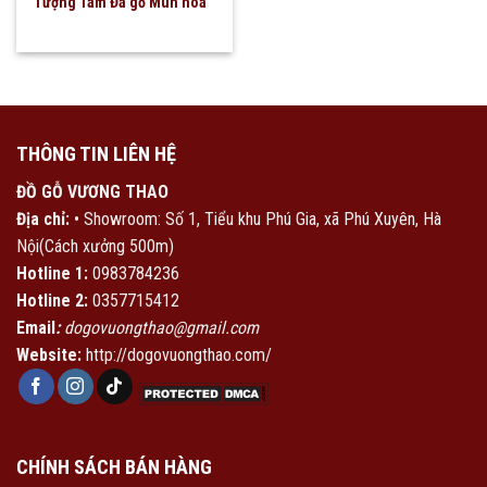
Tượng Tam Đa gỗ Mun hoa
THÔNG TIN LIÊN HỆ
ĐỒ GỖ VƯƠNG THAO
Địa chỉ:
• Showroom: Số 1, Tiểu khu Phú Gia, xã Phú Xuyên, Hà
Nội(Cách xưởng 500m)
Hotline 1:
0983784236
Hotline 2:
0357715412
Email
:
dogovuongthao@gmail.com
Website:
http://dogovuongthao.com/
CHÍNH SÁCH BÁN HÀNG