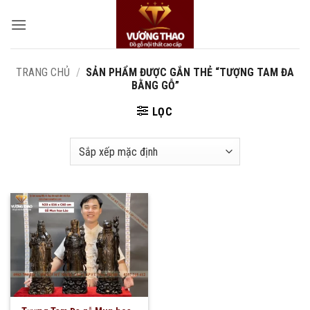
Bỏ
qua
nội
dung
TRANG CHỦ
/
SẢN PHẨM ĐƯỢC GẮN THẺ “TƯỢNG TAM ĐA
BẰNG GỖ”
LỌC