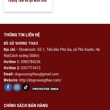
Tượng Tam Đa gỗ Mun hoa
THÔNG TIN LIÊN HỆ
ĐỒ GỖ VƯƠNG THAO
Địa chỉ:
• Showroom: Số 1, Tiểu khu Phú Gia, xã Phú Xuyên, Hà
Nội(Cách xưởng 500m)
Hotline 1:
0983784236
Hotline 2:
0357715412
Email
:
dogovuongthao@gmail.com
Website:
http://dogovuongthao.com/
CHÍNH SÁCH BÁN HÀNG