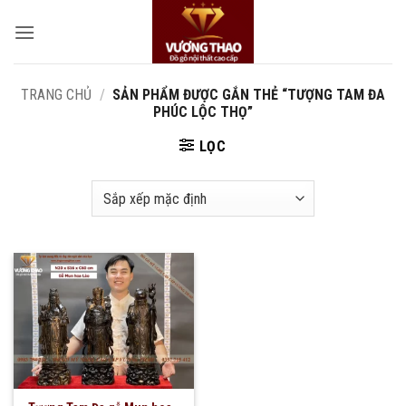
Bỏ
qua
nội
dung
TRANG CHỦ
/
SẢN PHẨM ĐƯỢC GẮN THẺ “TƯỢNG TAM ĐA
PHÚC LỘC THỌ”
LỌC