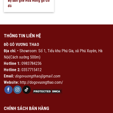
Bộ bàn ghế Hoa Hồng gỗ Gõ
đỏ
THÔNG TIN LIÊN HỆ
ĐỒ GỖ VƯƠNG THAO
Địa chỉ:
• Showroom: Số 1, Tiểu khu Phú Gia, xã Phú Xuyên, Hà
Nội(Cách xưởng 500m)
Hotline 1:
0983784236
Hotline 2:
0357715412
Email
:
dogovuongthao@gmail.com
Website:
http://dogovuongthao.com/
CHÍNH SÁCH BÁN HÀNG