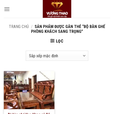
Bỏ
qua
nội
dung
TRANG CHỦ
/
SẢN PHẨM ĐƯỢC GẮN THẺ “BỘ BÀN GHẾ
PHÒNG KHÁCH SANG TRỌNG”
LỌC