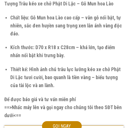
Tượng Trâu kéo xe chở Phật Di Lặc – Gỗ Mun hoa Lào
Chất liệu: Gỗ Mun hoa Lào cao cấp – vân gỗ nổi bật, tự
nhiên, sắc đen huyền sang trọng xen lẫn ánh vàng độc
đáo.
Kích thước: D70 x R18 x C28cm – khá lớn, tạo điểm
nhấn nổi bật khi trưng bày.
Thiết kế: Hình ảnh chú trâu lực lưỡng kéo xe chở Phật
Di Lặc tươi cười, bao quanh là tiền vàng – biểu tượng
của tài lộc và an lành.
Để được báo giá và tư vấn miễn phí
==>Nhấc máy lên và gọi ngay cho chúng tôi theo SĐT bên
dưới<==
GỌI NGAY