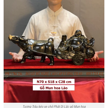
Tượng Trâu kéo xe chở Phật Di Lặc gỗ Mun hoa