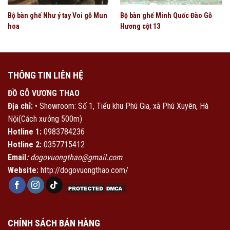
Bộ bàn ghế Như ý tay Voi gỗ Mun
Bộ bàn ghế Minh Quốc Đào Gỗ
hoa
Hương cột 13
THÔNG TIN LIÊN HỆ
ĐỒ GỖ VƯƠNG THAO
Địa chỉ:
• Showroom: Số 1, Tiểu khu Phú Gia, xã Phú Xuyên, Hà
Nội(Cách xưởng 500m)
Hotline 1:
0983784236
Hotline 2:
0357715412
Email
:
dogovuongthao@gmail.com
Website:
http://dogovuongthao.com/
CHÍNH SÁCH BÁN HÀNG