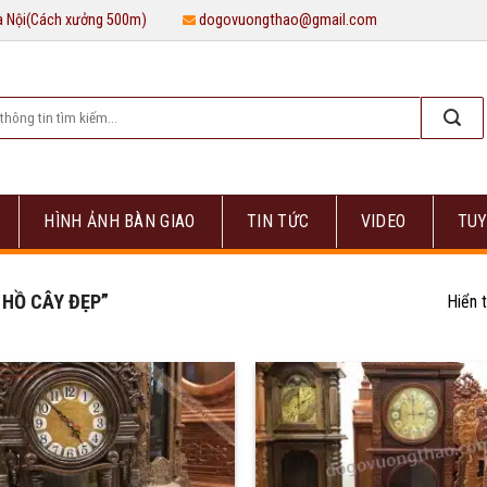
Hà Nội(Cách xưởng 500m)
dogovuongthao@gmail.com
HÌNH ẢNH BÀN GIAO
TIN TỨC
VIDEO
TUY
HỒ CÂY ĐẸP”
Hiển t