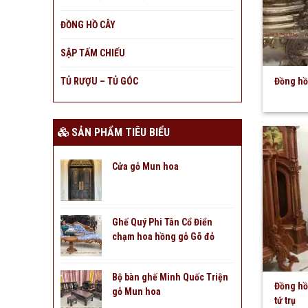
ĐỒNG HỒ CÂY
SẬP TẤM CHIẾU
TỦ RƯỢU – TỦ GÓC
Đồng hồ
SẢN PHẨM TIÊU BIỂU
Cửa gỗ Mun hoa
Ghế Quý Phi Tân Cổ Điển
chạm hoa hồng gỗ Gõ đỏ
Bộ bàn ghế Minh Quốc Triện
Đồng hồ
gỗ Mun hoa
tứ trụ