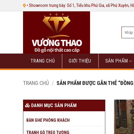
Bỏ
• Showroom trưng bày: Số 1, Tiểu khu Phú Gia, xã Phú Xuyên, 
qua
nội
dung
Tìm
kiếm:
TRANG CHỦ
GIỚI THIỆU
SẢN PHẨM
TRANG CHỦ
/
SẢN PHẨM ĐƯỢC GẮN THẺ “ĐỒNG 
DANH MỤC SẢN PHẨM
BÀN GHẾ PHÒNG KHÁCH
TRANH GỖ TREO TƯỜNG