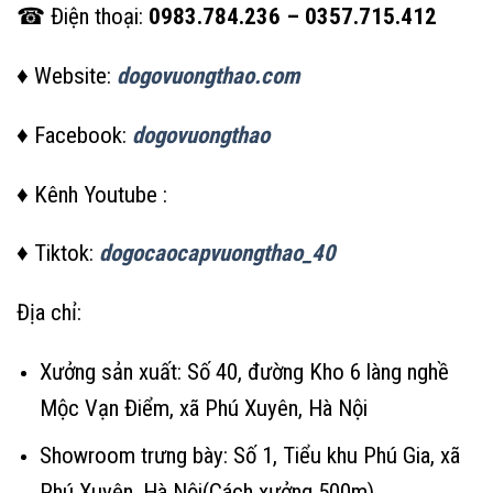
☎ Điện thoại:
0983.784.236 – 0357.715.412
♦ Website:
dogovuongthao.com
♦ Facebook:
dogovuongthao
♦ Kênh Youtube :
♦ Tiktok:
dogocaocapvuongthao_40
Địa chỉ:
Xưởng sản xuất: Số 40, đường Kho 6 làng nghề
Mộc Vạn Điểm, xã Phú Xuyên, Hà Nội
Showroom trưng bày: Số 1, Tiểu khu Phú Gia, xã
Phú Xuyên, Hà Nội(Cách xưởng 500m)