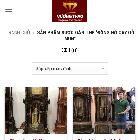
Bỏ
qua
nội
dung
TRANG CHỦ
/
SẢN PHẨM ĐƯỢC GẮN THẺ “ĐỒNG HỒ CÂY GỖ
MUN”
LỌC