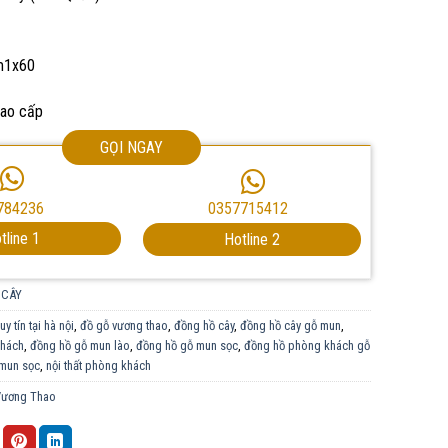
m1x60
cao cấp
GỌI NGAY
0357715412
784236
tline 1
Hotline 2
 CÂY
y tín tại hà nội
,
đồ gỗ vương thao
,
đồng hồ cây
,
đồng hồ cây gỗ mun
,
khách
,
đồng hồ gỗ mun lào
,
đồng hồ gỗ mun sọc
,
đồng hồ phòng khách gỗ
mun sọc
,
nội thất phòng khách
Vương Thao