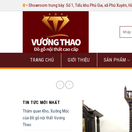
Bỏ
• Showroom trưng bày: Số 1, Tiểu khu Phú Gia, xã Phú Xuyên, 
qua
nội
dung
Tìm
kiếm:
TRANG CHỦ
GIỚI THIỆU
SẢN PHẨM
TIN TỨC MỚI NHẤT
Thăm quan Kho, Xưởng Mộc
của Đồ gỗ nội thất Vương
Thao