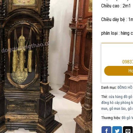
Chiều cao : 2m1
Chiều dày bệ :
1
phân loại : hàng 
0983
Ho
Danh mục:
ĐỒNG HỒ
Thẻ:
cửa hàng đồ gỗ u
đồng hô cây phòng 
mun
,
gỗ mun lào
,
gỗ 
Thương hiệu:
Đồ gỗ 