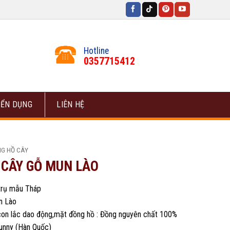
Hotline
0357715412
ỂN DỤNG
LIÊN HỆ
G HỒ CÂY
 CÂY GỖ MUN LÀO
trụ mẫu Tháp
un Lào
,con lắc dao động,mặt đồng hồ : Đồng nguyên chất 100%
unny (Hàn Quốc)