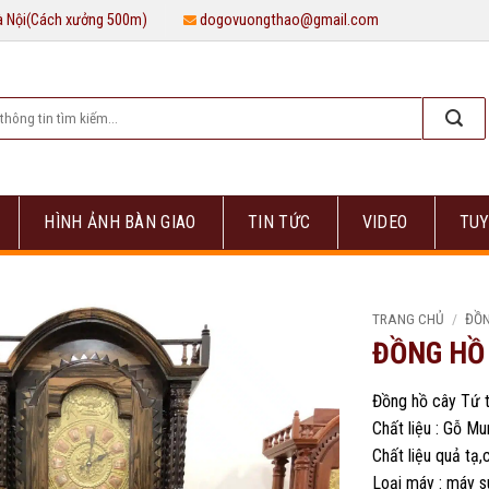
Hà Nội(Cách xưởng 500m)
dogovuongthao@gmail.com
HÌNH ẢNH BÀN GIAO
TIN TỨC
VIDEO
TUY
TRANG CHỦ
/
ĐỒN
ĐỒNG HỒ
Đồng hồ cây Tứ 
Chất liệu : Gỗ M
Chất liệu quả tạ
Loại máy : máy s