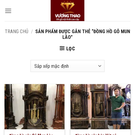
Bỏ
qua
nội
dung
TRANG CHỦ
/
SẢN PHẨM ĐƯỢC GẮN THẺ “ĐỒNG HỒ GỖ MUN
LÀO”
LỌC