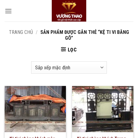
Bỏ
qua
nội
dung
TRANG CHỦ
/
SẢN PHẨM ĐƯỢC GẮN THẺ “KỆ TI VI BẰNG
GÕ”
LỌC