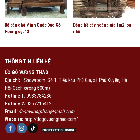
Bộ bàn ghế Minh Quốc Đào Gỗ
Đồng hồ cây hoàng gia 1m2 loại
Hương cột 13
nhỡ
THÔNG TIN LIÊN HỆ
ĐỒ GỖ VƯƠNG THAO
Địa chỉ:
• Showroom: Số 1, Tiểu khu Phú Gia, xã Phú Xuyên, Hà
Nội(Cách xưởng 500m)
Hotline 1:
0983784236
Hotline 2:
0357715412
Email
:
dogovuongthao@gmail.com
Website:
http://dogovuongthao.com/