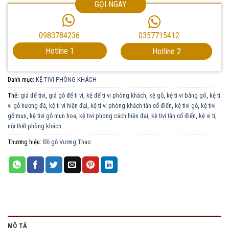
GỌI NGAY
0357715412
0983784236
Hotline 1
Hotline 2
Danh mục:
KỆ TIVI PHÒNG KHÁCH
Thẻ:
giá để tivi
,
giá gỗ để ti vi
,
kệ để ti vi phòng khách
,
kệ gỗ
,
kệ ti vi bằng gõ
,
kệ ti
vi gỗ hương đá
,
kệ ti vi hiện đại
,
kệ ti vi phòng khách tân cổ điển
,
kệ tivi gỗ
,
kệ tivi
gỗ mun
,
kệ tivi gỗ mun hoa
,
kệ tivi phong cách hiện đại
,
kệ tivi tân cổ điển
,
kệ vi ti
,
nội thất phòng khách
Thương hiệu:
Đồ gỗ Vương Thao
MÔ TẢ