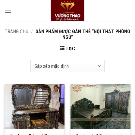
Bỏ
qua
nội
dung
TRANG CHỦ
/
SẢN PHẨM ĐƯỢC GẮN THẺ “NỘI THẤT PHÒNG
NGỦ”
LỌC