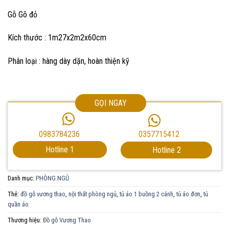
Gỗ Gõ đỏ
Kích thước : 1m27x2m2x60cm
Phân loại : hàng dày dặn, hoàn thiện kỹ
GỌI NGAY
0357715412
0983784236
Hotline 1
Hotline 2
Danh mục:
PHÒNG NGỦ
Thẻ:
đồ gỗ vương thao
,
nội thất phòng ngủ
,
tủ áo 1 buồng 2 cánh
,
tủ áo đơn
,
tủ
quần áo
Thương hiệu:
Đồ gỗ Vương Thao