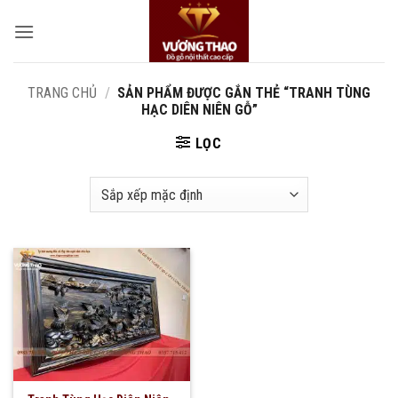
Bỏ
qua
nội
dung
TRANG CHỦ
/
SẢN PHẨM ĐƯỢC GẮN THẺ “TRANH TÙNG
HẠC DIÊN NIÊN GỖ”
LỌC