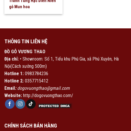
Tranh Tùng Hạc Diên Niên
gỗ Mun hoa
THÔNG TIN LIÊN HỆ
ĐỒ GỖ VƯƠNG THAO
Địa chỉ:
• Showroom: Số 1, Tiểu khu Phú Gia, xã Phú Xuyên, Hà
Nội(Cách xưởng 500m)
Hotline 1:
0983784236
Hotline 2:
0357715412
Email
:
dogovuongthao@gmail.com
Website:
http://dogovuongthao.com/
CHÍNH SÁCH BÁN HÀNG